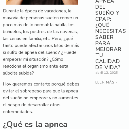
APNEA
DEL
Durante la época de vacaciones, la
SUEÑO Y
mayoría de personas suelen comer un
CPAP:
poco más de lo normal: la natilla, los
¿QUÉ
NECESITAS
buñuelos, los postres de las novenas,
SABER
las cenas en familia, etc. Pero, ¿qué
PARA
tanto puede afectar unos kilos de más
MEJORAR
si sufro de apnea del sueño? ¿Puede
TU
empeorar mi situación? ¿Cómo
CALIDAD
reacciona el organismo ante esta
DE VIDA?
súbdita subida?
abril 12, 2025
LEER MÁS »
Hoy queremos contarte porqué debes
evitar el sobrepeso para que la apnea
del sueño no empeore y no aumentes
el riesgo de desarrollar otras
enfermedades.
¿Qué es la apnea