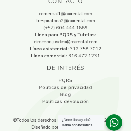
CONTACTO
comercial1@oxirental.com
trespiratoria2@oxirental.com
(+57) 604 444 1889
Línea para PQRS y Tutelas:
direccion.juridica@oxirental.com
Línea asistencial:
312 758 7012
Línea comercial:
316 472 1231
DE INTERÉS
PQRS
Políticas de privacidad
Blog
Políticas devolución
©Todos los derechos reservados
Oxirental
2026 |
¿Necesitas ayuda?
Habla con nosotros
Diseñado por
ANDA AGENCIA