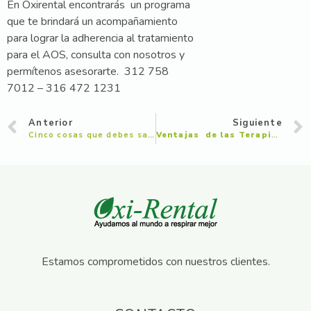
En Oxirental encontrarás un programa
que te brindará un acompañamiento
para lograr la adherencia al tratamiento
para el AOS, consulta con nosotros y
permítenos asesorarte. 312 758
7012 – 316 472 1231
Anterior
Siguiente
Cinco cosas que debes saber sobre los nebulizadores pediátricos
Ventajas de las Terapias
Resp
Estamos comprometidos con nuestros clientes.