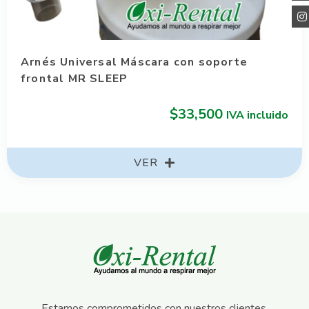
ersal Máscara con soporte
Arnés másc
 SLEEP
frontal MR
$
33,500
IVA incluido
VER
Estamos comprometidos con nuestros clientes.