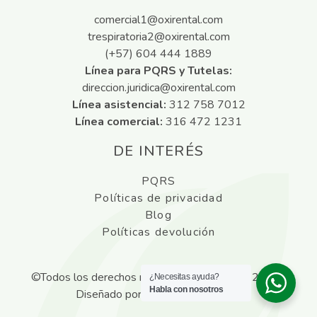
comercial1@oxirental.com
trespiratoria2@oxirental.com
(+57) 604 444 1889
Línea para PQRS y Tutelas:
direccion.juridica@oxirental.com
Línea asistencial:
312 758 7012
Línea comercial:
316 472 1231
DE INTERÉS
PQRS
Políticas de privacidad
Blog
Políticas devolución
©Todos los derechos reservados
Oxirental
2026 |
¿Necesitas ayuda?
Habla con nosotros
Diseñado por
ANDA AGENCIA